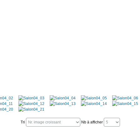
Tri
Nb à afficher