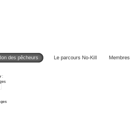
lon des pêcheurs
Le parcours No-Kill
Membres
sges