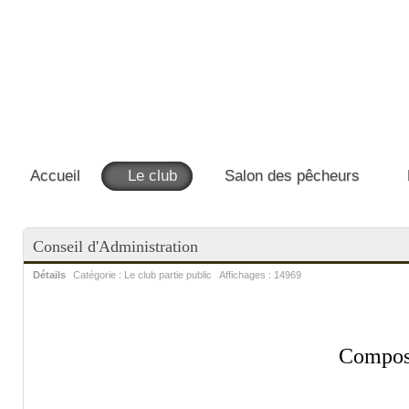
Accueil
Le club
Salon des pêcheurs
Conseil d'Administration
Détails
Catégorie :
Le club partie public
Affichages :
14969
Composi