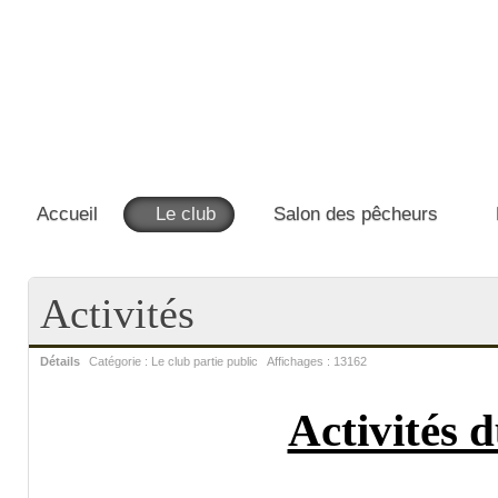
Accueil
Le club
Salon des pêcheurs
Activités
Détails
Catégorie :
Le club partie public
Affichages :
13162
Activités 